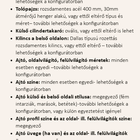
lehetőségek a konfigurátorban
Tolópajzs:
rozsdamentes acél 400 mm, 30mm
átmérőjű henger alakú, vagy ettől eltérő típus és
méret– további lehetőségek a konfigurátorban
Külső cilindertakaró:
ovális, vagy ettől eltérő is lehet
Kilincs a belső oldalon:
Dallas típusú rozettás
rozsdamentes kilincs, vagy ettől eltérő – további
lehetőségek a konfigurátorban
Ajtó, oldalvilágító, felülvilágító méretek:
minden
esetben egyedi –további lehetőségek a
konfigurátorban
Ajtó színe:
minden esetben egyedi- lehetőségek a
konfigurátorban
Ajtó külső és belső oldali stílusa:
megegyező (fém
intarziák, marások, betétek) -további lehetőségek a
konfigurátorban, vagy külön egyeztetést igényel
Ajtó profil színe és az oldal- ill. felülvilágítók színe:
megegyező
Ajtó üvege (ha van) és az oldal- ill. felülvilágítók