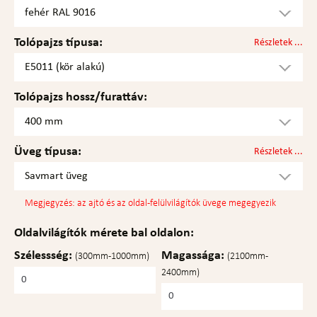
fehér RAL 9016
Tolópajzs típusa:
Részletek ...
E5011 (kör alakú)
Tolópajzs hossz/furattáv:
400 mm
Üveg típusa:
Részletek ...
Savmart üveg
Megjegyzés: az ajtó és az oldal-felülvilágítók üvege megegyezik
Oldalvilágítók mérete bal oldalon:
Szélessség:
Magassága:
(300mm-1000mm)
(2100mm-
2400mm)