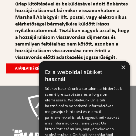
űrlap kitöltésével és beküldésével adott önkéntes
hozzájárulásomat bármikor visszavonhatom a
Marshall Ablakgyár Kft. postai, vagy elektronikus
elérhetőségei bármelyikére küldött írásos
nyilatkozatommal. Tisztában vagyok azzal is, hogy
a hozzájárulásom visszavonása díjmentes és
semmilyen feltételhez nem kötött, azonban a
hozzájárulásom visszavonása nem érinti a
visszavonás előtti adatkezelés jogszerűségét.
×
Ez a weboldal sütiket
használ
Sütiket használunk a tartalom, a hirdetések
személyre szabására és a forgalom
elemzésére. Webhelyünk Ön általi
használatára vonatkozó információkat
megosztjuk hirdetési és elemző
partnereinkkel is, akik egyesíthetik azokat
más információkkal, amelyeket Ön
biztosított számukra, vagy amelyeket a
szolgáltatásaik Ön általi használatából