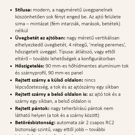
Stílusa:
modern, a nagyméretű üvegpanelnek
köszönhetően sok fényt enged be. Az ajtó felülete
sima – mintázat (fém intarziák, marások, betétek)
nélkül
Üvegbetét az ajtóban:
nagy méretű vertikálisan
elhelyezkedő üvegbetét, 4 rétegű, ’meleg peremes’,
hőszigetelt üveggel. Típusa: átlátszó, vagy ettől
eltérő – további lehetőségek a konfigurátorban
Hőszigetelés:
90 mm-es hőhídmentes alumínium tok
és szárnyprofil, 90 mm-es panel
Rejtett szárny a külső oldalon:
nincs
lépcsőzetesség, a tok és az ajtószárny egy síkban
Rejtett szárny a belső oldalon is:
az ajtó tok és a
szárny egy síkban, a belső oldalon is
Rejtett pántok:
nagy teherbírású pántok nem
látható helyen (a tok és a szárny között)
Betörésbiztonság:
automata zár 2 csapos RC2
biztonsági szintű, vagy ettől jobb – további