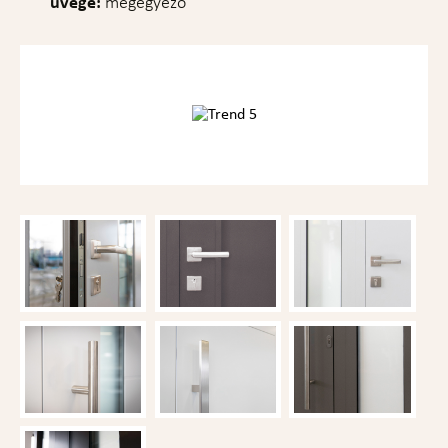
üvege:
megegyező