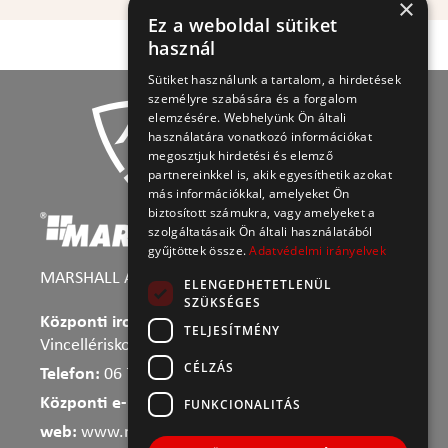
×
Ez a weboldal sütiket
használ
Sütiket használunk a tartalom, a hirdetések
személyre szabására és a forgalom
elemzésére. Webhelyünk Ön általi
használatára vonatkozó információkat
megosztjuk hirdetési és elemző
partnereinkkel is, akik egyesíthetik azokat
más információkkal, amelyeket Ön
biztosított számukra, vagy amelyeket a
szolgáltatásaik Ön általi használatából
gyűjtöttek össze.
Adatvédelmi irányelvek
MARSHALL Ablakgyár Kft.
ELENGEDHETETLENÜL
SZÜKSÉGES
Központi iroda és gyártóközpont:
3300 Eger,
TELJESÍTMÉNY
Vincellériskola u. 3.
CÉLZÁS
Telefon:
06
70 643 4343
Központi e-mail:
info@marshallablak.hu
FUNKCIONALITÁS
web:
www.marshallablak.hu